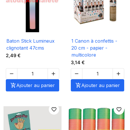
Baton Stick Lumineux
1 Canon à confettis -
clignotant 47cms
20 cm - papier -
multicolore
2,49 €
3,14 €





Ajouter au panier

Ajouter au panier
favorite_border
favorite_border