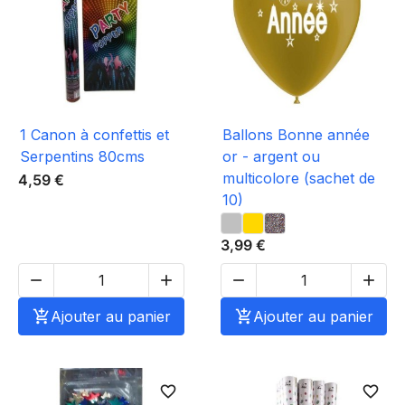
1 Canon à confettis et
Ballons Bonne année
Serpentins 80cms
or - argent ou
multicolore (sachet de
4,59 €
10)
3,99 €





Ajouter au panier

Ajouter au panier
favorite_border
favorite_border