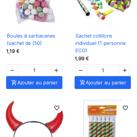
Boules à sarbacanes
Sachet cotillons
(sachet de (50)
individuel (1 personne
ECO)
1,19 €
1,99 €





Ajouter au panier

Ajouter au panier
favorite_border
favorite_border