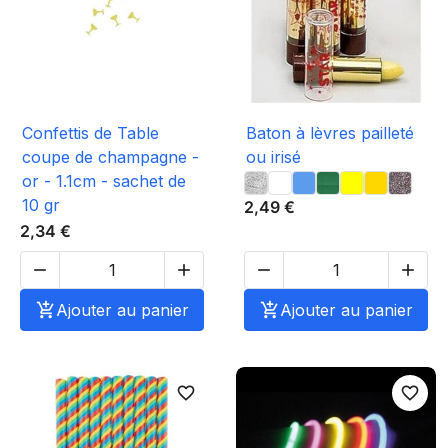
Confettis de Table
Baton à lèvres pailleté
coupe de champagne -
ou irisé
or - 1.1cm - sachet de
10 gr
2,49 €
2,34 €





Ajouter au panier

Ajouter au panier
favorite_border
favorite_border