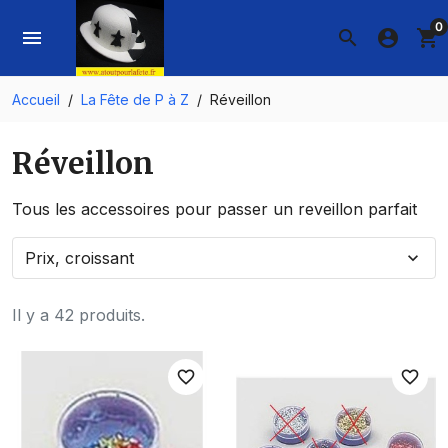
0
menu
search
account_circle
shopping_cart
Accueil
La Fête de P à Z
Réveillon
Réveillon
Tous les accessoires pour passer un reveillon parfait
Prix, croissant
expand_more
Il y a 42 produits.
favorite_border
favorite_border