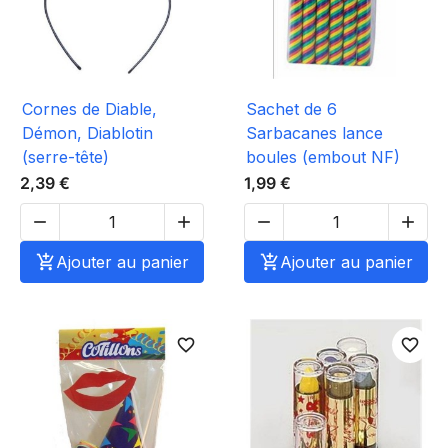
Cornes de Diable,
Sachet de 6
Démon, Diablotin
Sarbacanes lance
(serre-tête)
boules (embout NF)
2,39 €
1,99 €





Ajouter au panier

Ajouter au panier
favorite_border
favorite_border