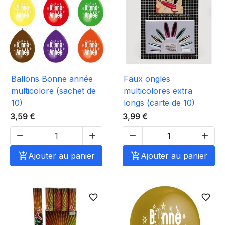
Ballons Bonne année
Faux ongles
multicolore (sachet de
multicolores extra
10)
longs (carte de 10)
3,59 €
3,99 €





Ajouter au panier

Ajouter au panier
favorite_border
favorite_border