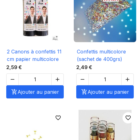
2 Canons à confettis 11
Confettis multicolore
cm papier multicolore
(sachet de 400grs)
2,59 €
2,49 €





Ajouter au panier

Ajouter au panier
favorite_border
favorite_border