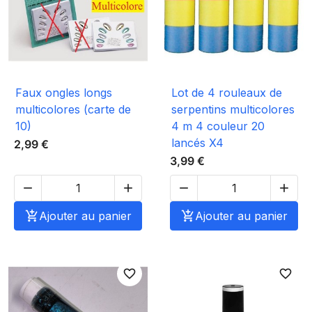
Faux ongles longs
Lot de 4 rouleaux de
multicolores (carte de
serpentins multicolores
10)
4 m 4 couleur 20
lancés X4
2,99 €
3,99 €





Ajouter au panier

Ajouter au panier
favorite_border
favorite_border