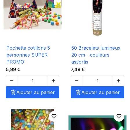
Pochette cotillons 5
50 Bracelets lumineux
personnes SUPER
20 cm - couleurs
PROMO
assortis
5,99 €
7,49 €





Ajouter au panier

Ajouter au panier
favorite_border
favorite_border