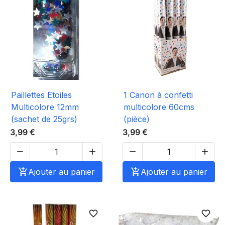
Paillettes Etoiles
1 Canon à confetti
Multicolore 12mm
multicolore 60cms
(sachet de 25grs)
(pièce)
3,99 €
3,99 €





Ajouter au panier

Ajouter au panier
favorite_border
favorite_border