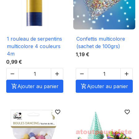
1 rouleau de serpentins
Confettis multicolore
multicolore 4 couleurs
(sachet de 100grs)
4m
1,19 €
0,99 €





Ajouter au panier

Ajouter au panier
favorite_border
favorite_border