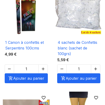
1 Canon à confettis et
4 sachets de Confettis
Serpentins 100cms
blanc (sachet de
100grs)
4,99 €
5,59 €





Ajouter au panier

Ajouter au panier
favorite_border
favorite_border