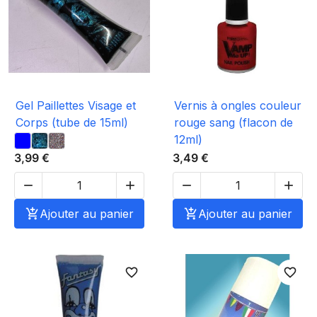
Gel Paillettes Visage et
Vernis à ongles couleur
Corps (tube de 15ml)
rouge sang (flacon de
12ml)
3,99 €
3,49 €





Ajouter au panier

Ajouter au panier
favorite_border
favorite_border