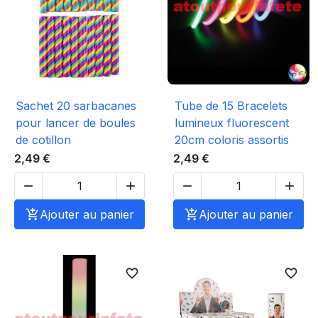
Sachet 20 sarbacanes
Tube de 15 Bracelets
pour lancer de boules
lumineux fluorescent
de cotillon
20cm coloris assortis
2,49 €
2,49 €





Ajouter au panier

Ajouter au panier
favorite_border
favorite_border