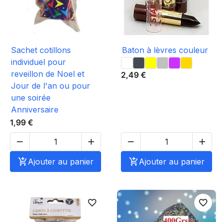
Sachet cotillons
Baton à lèvres couleur
individuel pour
reveillon de Noel et
2,49 €
Jour de l'an ou pour
une soirée
Anniversaire
1,99 €





Ajouter au panier

Ajouter au panier
favorite_border
favorite_border