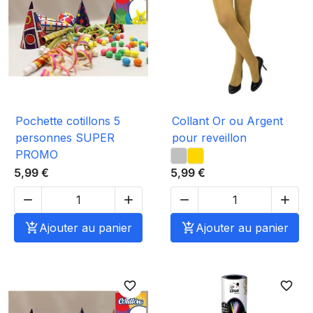
Pochette cotillons 5
Collant Or ou Argent
personnes SUPER
pour reveillon
PROMO
5,99 €
5,99 €





Ajouter au panier

Ajouter au panier
favorite_border
favorite_border