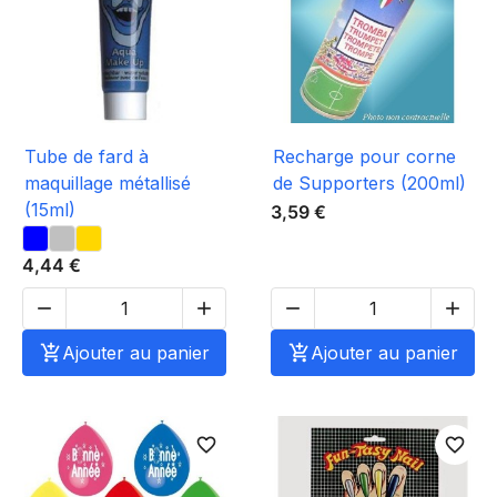
Tube de fard à
Recharge pour corne
maquillage métallisé
de Supporters (200ml)
(15ml)
3,59 €
4,44 €





Ajouter au panier

Ajouter au panier
favorite_border
favorite_border