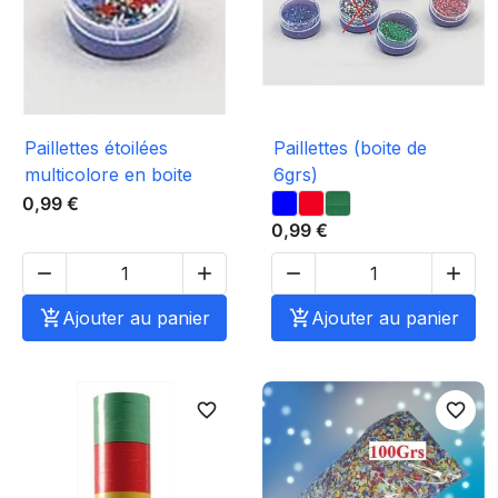
Paillettes étoilées
Paillettes (boite de
multicolore en boite
6grs)
0,99 €
0,99 €





Ajouter au panier

Ajouter au panier
favorite_border
favorite_border