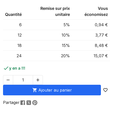
Remise sur prix
Vous
Quantité
unitaire
économisez
6
5%
0,94 €
12
10%
3,77 €
18
15%
8,48 €
24
20%
15,07 €

y en a !!!



Ajouter au panier
favorite_border
Partager