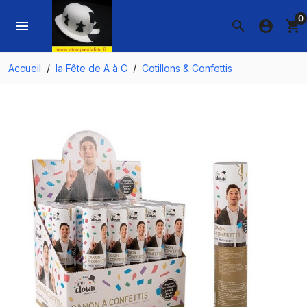
0
menu
search
account_circle
shopping_cart
Accueil
la Fête de A à C
Cotillons & Confettis