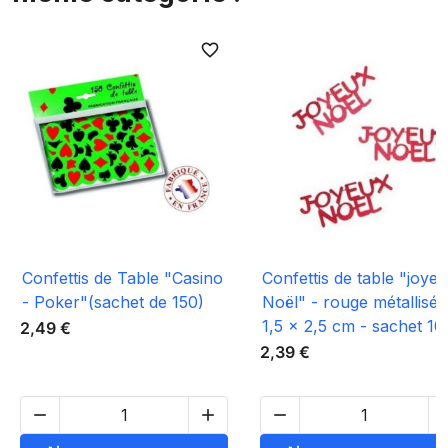
favorite_border
favori
Confettis de Table "Casino
Confettis de table "joye
- Poker"(sachet de 150)
Noël" - rouge métallisé 
1,5 x 2,5 cm - sachet 10
2,49 €
2,39 €


