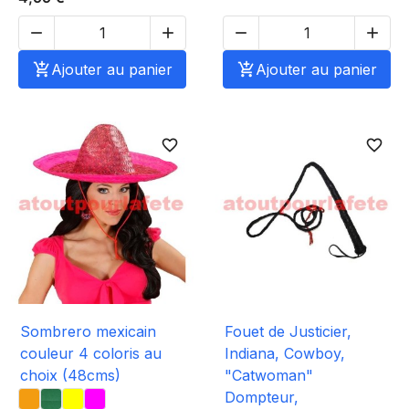





Ajouter au panier

Ajouter au panier
favorite_border
favorite_border
Sombrero mexicain
Fouet de Justicier,
couleur 4 coloris au
Indiana, Cowboy,
choix (48cms)
"Catwoman"
Dompteur,