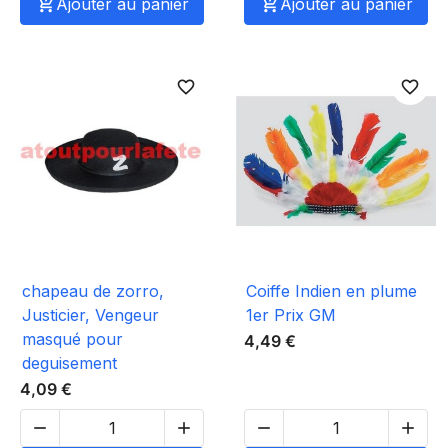

Ajouter au panier

Ajouter au panier
favorite_border
favorite_border
chapeau de zorro,
Coiffe Indien en plume
Justicier, Vengeur
1er Prix GM
masqué pour
4,49 €
deguisement
4,09 €



