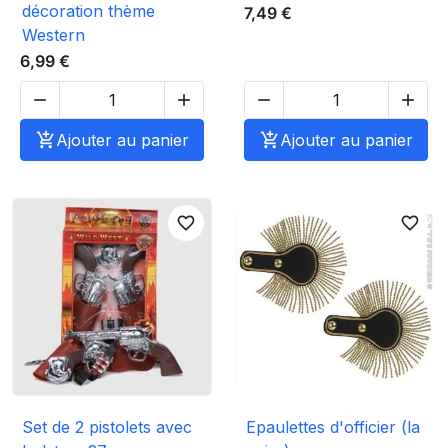
décoration thème
7,49 €
Western
6,99 €





Ajouter au panier

Ajouter au panier
favorite_border
favorite_border
Set de 2 pistolets avec
Epaulettes d'officier (la