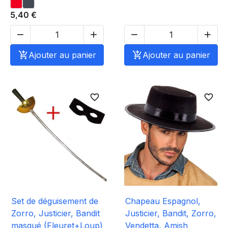
5,40 €





Ajouter au panier

Ajouter au panier
favorite_border
favorite_border
Set de déguisement de
Chapeau Espagnol,
Zorro, Justicier, Bandit
Justicier, Bandit, Zorro,
masqué (Fleuret+Loup)
Vendetta, Amish