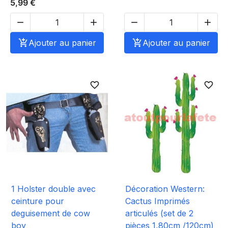
5,99 €





Ajouter au panier

Ajouter au panier
favorite_border
favorite_border
1 Holster double avec
Décoration Western:
ceinture pour
Cactus Imprimés
deguisement de cow
articulés (set de 2
boy
pièces 1,80cm /120cm)