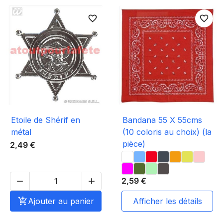
favorite_border
favorite_border
Etoile de Shérif en
Bandana 55 X 55cms
métal
(10 coloris au choix) (la
pièce)
2,49 €
2,59 €



Ajouter au panier
afficher les détails