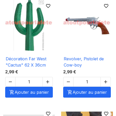
favorite_border
favorite_border
Décoration Far West
Revolver, Pistolet de
"Cactus" 62 X 36cm
Cow-boy
2,99 €
2,99 €





Ajouter au panier

Ajouter au panier
favorite_border
favorite_border