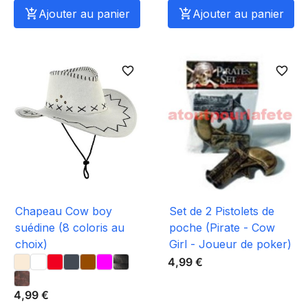

Ajouter au panier

Ajouter au panier
favorite_border
favorite_border
Chapeau Cow boy
Set de 2 Pistolets de
suédine (8 coloris au
poche (Pirate - Cow
choix)
Girl - Joueur de poker)
4,99 €
4,99 €