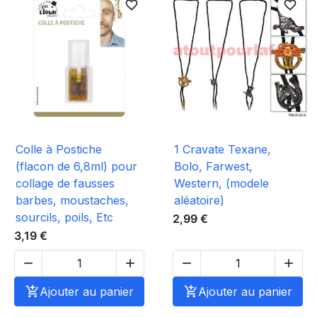
favorite_border
favorite_border
Colle à Postiche
1 Cravate Texane,
(flacon de 6,8ml) pour
Bolo, Farwest,
collage de fausses
Western, (modele
barbes, moustaches,
aléatoire)
sourcils, poils, Etc
2,99 €
3,19 €





Ajouter au panier

Ajouter au panier