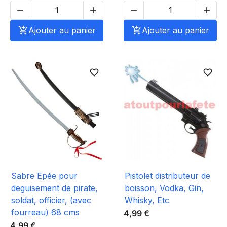





Ajouter au panier

Ajouter au panier
favorite_border
favorite_border
Sabre Epée pour
Pistolet distributeur de
deguisement de pirate,
boisson, Vodka, Gin,
soldat, officier, (avec
Whisky, Etc
fourreau) 68 cms
4,99 €
4,99 €