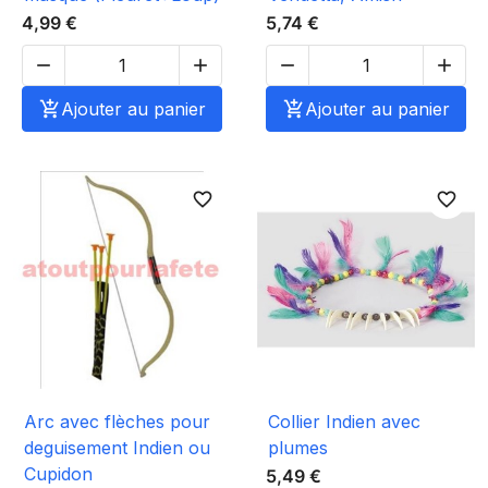
4,99 €
5,74 €





Ajouter au panier

Ajouter au panier
favorite_border
favorite_border
Arc avec flèches pour
Collier Indien avec
deguisement Indien ou
plumes
Cupidon
5,49 €