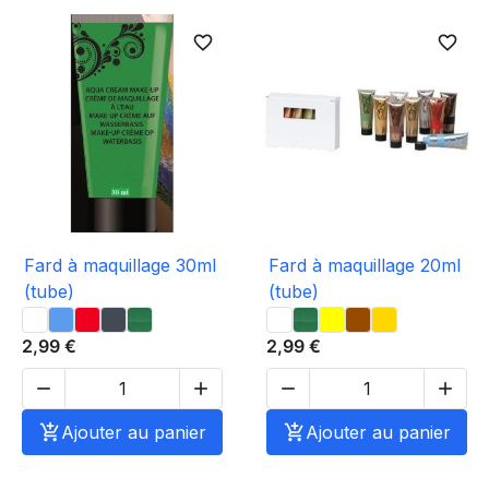
favorite_border
favorite_border
Fard à maquillage 30ml
Fard à maquillage 20ml
(tube)
(tube)
2,99 €
2,99 €





Ajouter au panier

Ajouter au panier