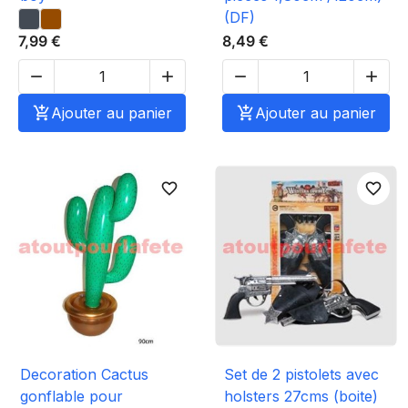
(DF)
7,99 €
8,49 €





Ajouter au panier

Ajouter au panier
favorite_border
favorite_border
Decoration Cactus
Set de 2 pistolets avec
gonflable pour
holsters 27cms (boite)