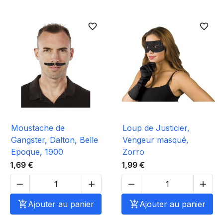
favorite_border
favorite_border
Moustache de
Loup de Justicier,
Gangster, Dalton, Belle
Vengeur masqué,
Epoque, 1900
Zorro
1,69 €
1,99 €





Ajouter au panier

Ajouter au panier