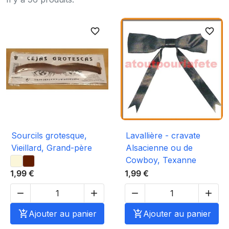
favorite_border
favorite_border
Sourcils grotesque,
Lavallière - cravate
Vieillard, Grand-père
Alsacienne ou de
Cowboy, Texanne
1,99 €
1,99 €





Ajouter au panier

Ajouter au panier