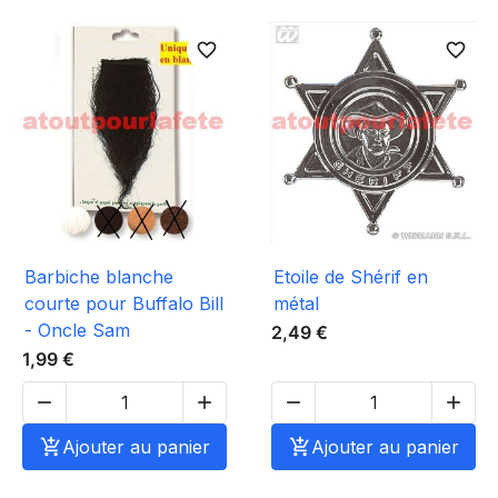
favorite_border
favorite_border
Barbiche blanche
Etoile de Shérif en
courte pour Buffalo Bill
métal
- Oncle Sam
2,49 €
1,99 €





Ajouter au panier

Ajouter au panier