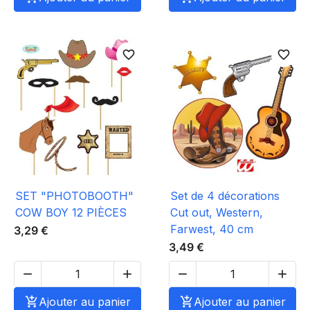
favorite_border
favorite_border
SET "PHOTOBOOTH"
Set de 4 décorations
COW BOY 12 PIÈCES
Cut out, Western,
Farwest, 40 cm
3,29 €
3,49 €





Ajouter au panier

Ajouter au panier