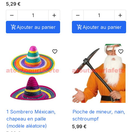
5,29 €





Ajouter au panier

Ajouter au panier
favorite_border
favorite_border
1 Sombrero Méxicain,
Pioche de mineur, nain,
chapeau en paille
schtroumpf
(modèle aléatoire)
5,99 €