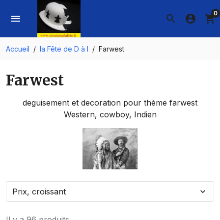
0
menu
search
account_circle
shopping_cart
Accueil
la Fête de D à I
Farwest
Farwest
deguisement et decoration pour thème farwest
Western, cowboy, Indien
Prix, croissant
expand_more
Il y a 96 produits.