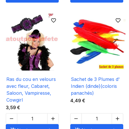
favorite_border
favorite_border
Ras du cou en velours
Sachet de 3 Plumes d'
avec fleur, Cabaret,
Indien (dinde)(coloris
Saloon, Vampiresse,
panachés)
Cowgirl
4,49 €
3,59 €



