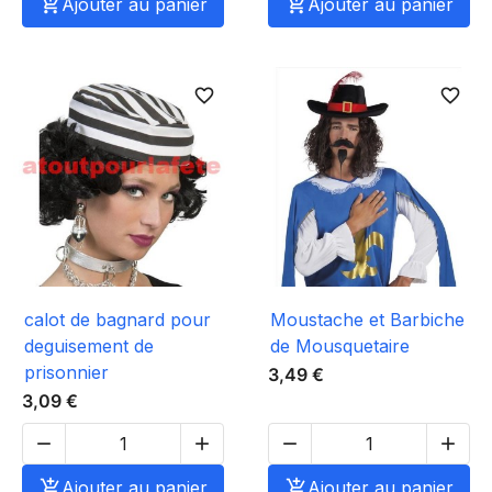

Ajouter au panier

Ajouter au panier
favorite_border
favorite_border
calot de bagnard pour
Moustache et Barbiche
deguisement de
de Mousquetaire
prisonnier
3,49 €
3,09 €





Ajouter au panier

Ajouter au panier