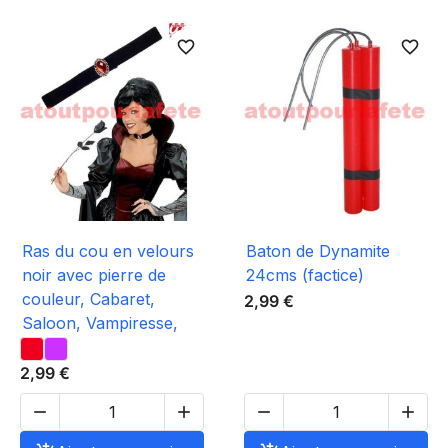
favorite_border
favorite_border
Ras du cou en velours
Baton de Dynamite
noir avec pierre de
24cms (factice)
couleur, Cabaret,
2,99 €
Saloon, Vampiresse,
2,99 €



