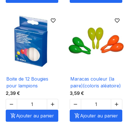
favorite_border
favorite_border
Boite de 12 Bougies
Maracas couleur (la
pour lampions
paire)(coloris aléatoire)
2,39 €
3,59 €





Ajouter au panier

Ajouter au panier