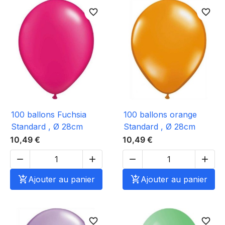
favorite_border
favorite_border
100 ballons Fuchsia
100 ballons orange
Standard , Ø 28cm
Standard , Ø 28cm
10,49 €
10,49 €





Ajouter au panier

Ajouter au panier
favorite_border
favorite_border