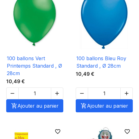
100 ballons Vert
100 ballons Bleu Roy
Printemps Standard , Ø
Standard , Ø 28cm
28cm
10,49 €
10,49 €





Ajouter au panier

Ajouter au panier
favorite_border
favorite_border