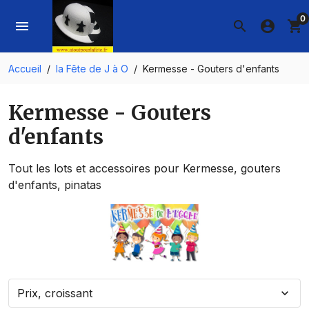
0
menu
search
account_circle
shopping_cart
Accueil
la Fête de J à O
Kermesse - Gouters d'enfants
Kermesse - Gouters
d'enfants
Tout les lots et accessoires pour Kermesse, gouters
d'enfants, pinatas
Prix, croissant
expand_more