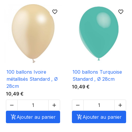
favorite_border
favorite_border
100 ballons Ivoire
100 ballons Turquoise
métallisés Standard , Ø
Standard , Ø 28cm
28cm
10,49 €
10,49 €





Ajouter au panier

Ajouter au panier