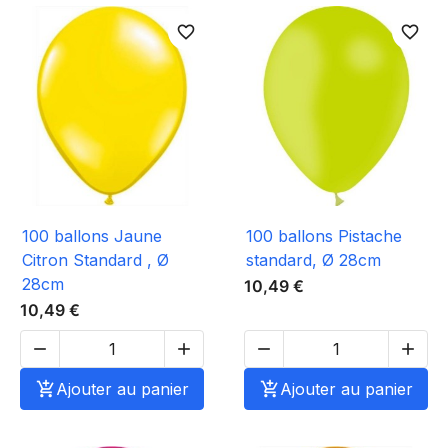
favorite_border
favorite_border
100 ballons Jaune
100 ballons Pistache
Citron Standard , Ø
standard, Ø 28cm
28cm
10,49 €
10,49 €





Ajouter au panier

Ajouter au panier