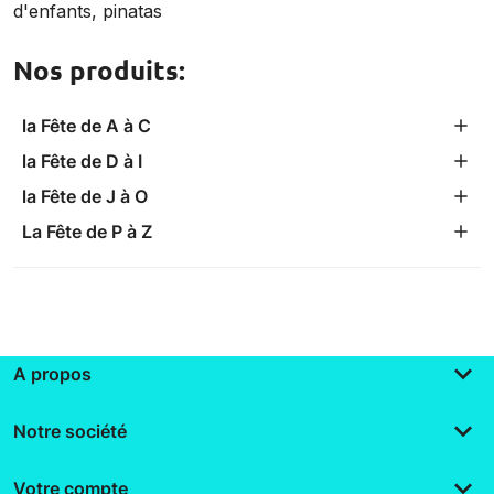
d'enfants, pinatas
Nos produits:
la Fête de A à C
la Fête de D à I
la Fête de J à O
La Fête de P à Z
keyboard_arrow_down
A propos
keyboard_arrow_down
Notre société
keyboard_arrow_down
Votre compte