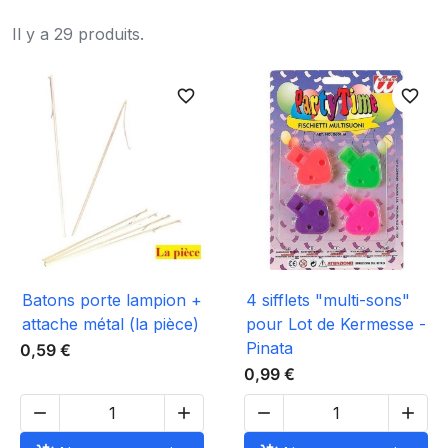
Il y a 29 produits.
favorite_border
favorite_border
Batons porte lampion +
4 sifflets "multi-sons"
attache métal (la pièce)
pour Lot de Kermesse -
Pinata
0,59 €
0,99 €



