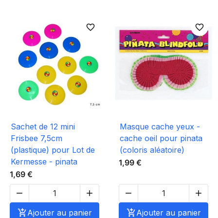
favorite_border
favorite_border
Sachet de 12 mini
Masque cache yeux -
Frisbee 7,5cm
cache oeil pour pinata
(plastique) pour Lot de
(coloris aléatoire)
Kermesse - pinata
1,99 €
1,69 €





Ajouter au panier

Ajouter au panier