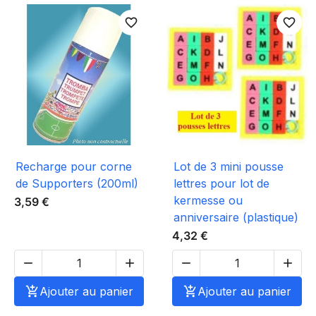
favorite_border
favorite_border
Recharge pour corne
Lot de 3 mini pousse
de Supporters (200ml)
lettres pour lot de
kermesse ou
3,59 €
anniversaire (plastique)
4,32 €





Ajouter au panier

Ajouter au panier