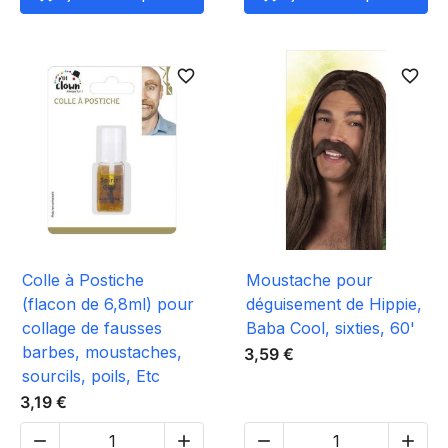
favorite_border
favorite_border
Colle à Postiche
Moustache pour
(flacon de 6,8ml) pour
déguisement de Hippie,
collage de fausses
Baba Cool, sixties, 60'
barbes, moustaches,
3,59 €
sourcils, poils, Etc
3,19 €



