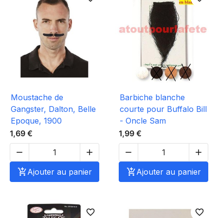
Moustache de
Barbiche blanche
Gangster, Dalton, Belle
courte pour Buffalo Bill
Epoque, 1900
- Oncle Sam
1,69 €
1,99 €





Ajouter au panier

Ajouter au panier
favorite_border
favorite_border