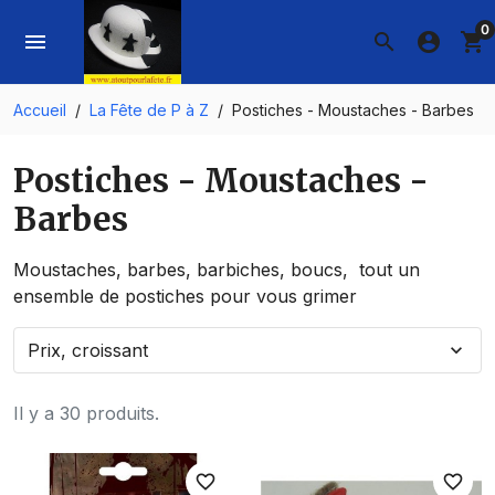
0
menu
search
account_circle
shopping_cart
Accueil
La Fête de P à Z
Postiches - Moustaches - Barbes
Postiches - Moustaches -
Barbes
Moustaches, barbes, barbiches, boucs, tout un
ensemble de postiches pour vous grimer
Prix, croissant
expand_more
Il y a 30 produits.
favorite_border
favorite_border