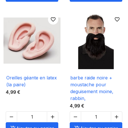
favorite_border
favorite_border
Oreilles géante en latex
barbe raide noire +
(la paire)
moustache pour
deguisement moine,
4,99 €
rabbin,
4,99 €



