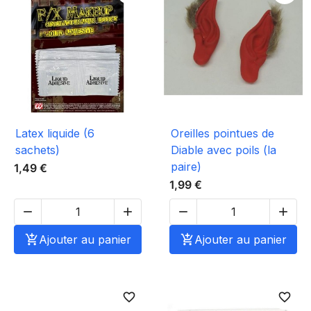
Latex liquide (6
Oreilles pointues de
sachets)
Diable avec poils (la
paire)
1,49 €
1,99 €





Ajouter au panier

Ajouter au panier
favorite_border
favorite_border