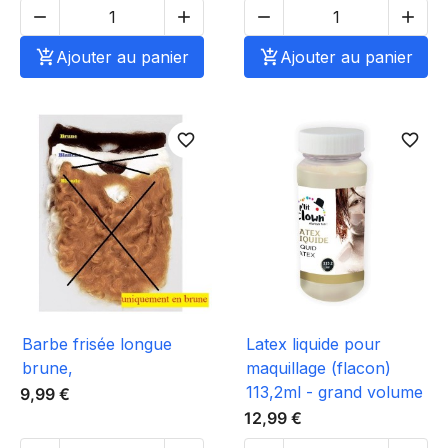





Ajouter au panier

Ajouter au panier
favorite_border
favorite_border
Barbe frisée longue
Latex liquide pour
brune,
maquillage (flacon)
113,2ml - grand volume
9,99 €
12,99 €