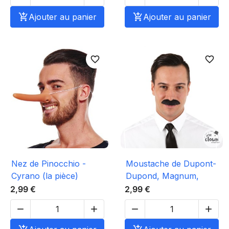

Ajouter au panier

Ajouter au panier
favorite_border
favorite_border
Nez de Pinocchio -
Moustache de Dupont-
Cyrano (la pièce)
Dupond, Magnum,
2,99 €
2,99 €



