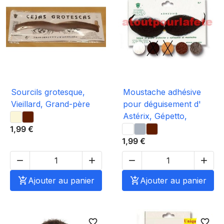
Sourcils grotesque,
Moustache adhésive
Vieillard, Grand-père
pour déguisement d'
Astérix, Gépetto,
1,99 €
1,99 €





Ajouter au panier

Ajouter au panier
favorite_border
favorite_border