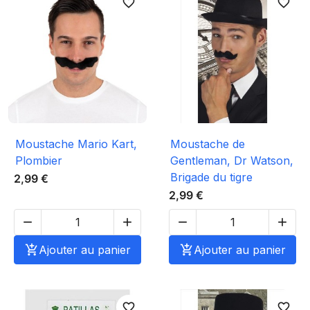
favorite_border
favorite_border
Moustache Mario Kart,
Moustache de
Plombier
Gentleman, Dr Watson,
Brigade du tigre
2,99 €
2,99 €





Ajouter au panier

Ajouter au panier
favorite_border
favorite_border