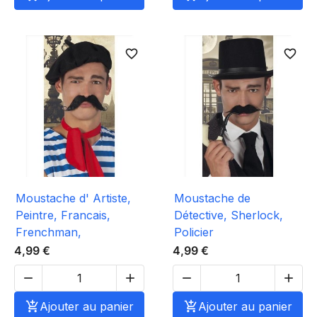
favorite_border
favorite_border
Moustache d' Artiste,
Moustache de
Peintre, Francais,
Détective, Sherlock,
Frenchman,
Policier
4,99 €
4,99 €





Ajouter au panier

Ajouter au panier