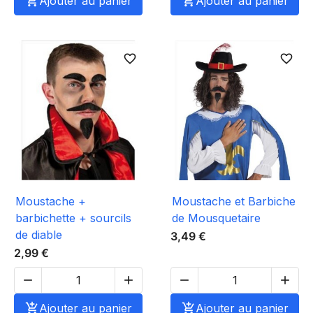

Ajouter au panier

Ajouter au panier
favorite_border
favorite_border
Moustache +
Moustache et Barbiche
barbichette + sourcils
de Mousquetaire
de diable
3,49 €
2,99 €





Ajouter au panier

Ajouter au panier