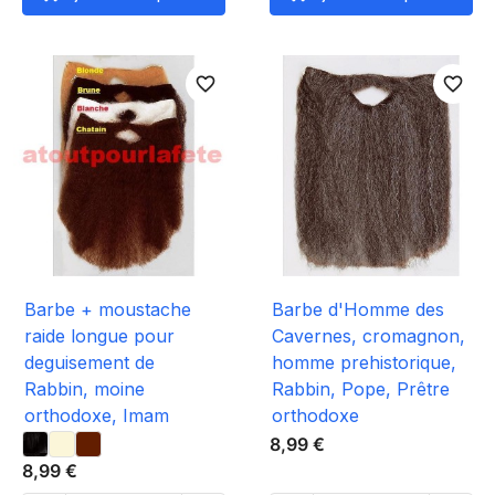
favorite_border
favorite_border
Barbe + moustache
Barbe d'Homme des
raide longue pour
Cavernes, cromagnon,
deguisement de
homme prehistorique,
Rabbin, moine
Rabbin, Pope, Prêtre
orthodoxe, Imam
orthodoxe
8,99 €
8,99 €