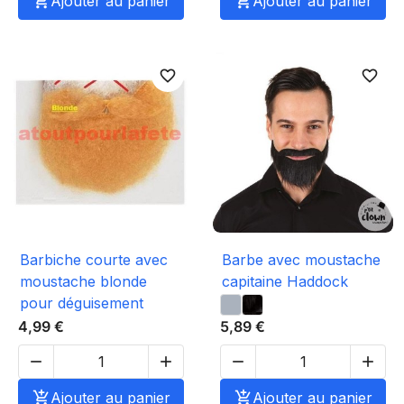

Ajouter au panier

Ajouter au panier
favorite_border
favorite_border
Barbiche courte avec
Barbe avec moustache
moustache blonde
capitaine Haddock
pour déguisement
4,99 €
5,89 €





Ajouter au panier

Ajouter au panier