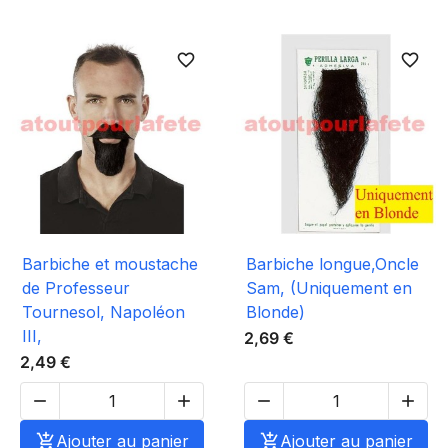
favorite_border
favorite_border
Barbiche et moustache
Barbiche longue,Oncle
de Professeur
Sam, (Uniquement en
Tournesol, Napoléon
Blonde)
III,
2,69 €
2,49 €





Ajouter au panier

Ajouter au panier