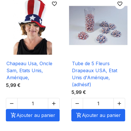
favorite_border
favorite_border
Chapeau Usa, Oncle
Tube de 5 Fleurs
Sam, Etats Unis,
Drapeaux USA, Etat
Amérique,
Unis d'Amérique,
(adhésif)
5,99 €
5,99 €





Ajouter au panier

Ajouter au panier