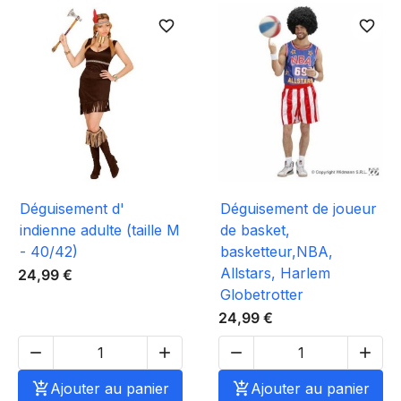
favorite_border
favorite_border
Déguisement d'
Déguisement de joueur
indienne adulte (taille M
de basket,
- 40/42)
basketteur,NBA,
Allstars, Harlem
24,99 €
Globetrotter
24,99 €





Ajouter au panier

Ajouter au panier