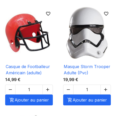
favorite_border
favorite_border
Casque de Footballeur
Masque Storm Trooper
Américain (adulte)
Adulte (Pvc)
14,99 €
19,99 €





Ajouter au panier

Ajouter au panier