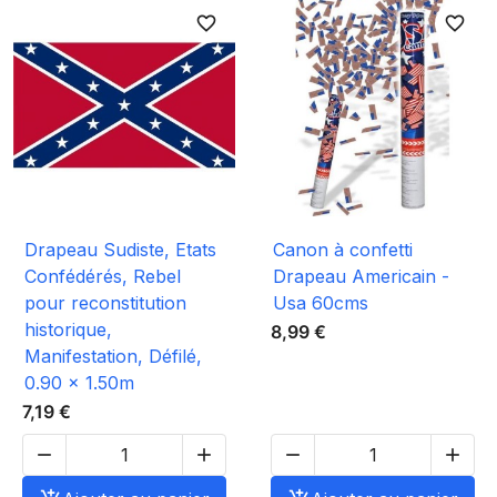
favorite_border
favorite_border
Drapeau Sudiste, Etats
Canon à confetti
Confédérés, Rebel
Drapeau Americain -
pour reconstitution
Usa 60cms
historique,
8,99 €
Manifestation, Défilé,
0.90 x 1.50m
7,19 €



