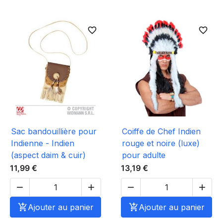
favorite_border
favorite_border
Sac bandouillière pour
Coiffe de Chef Indien
Indienne - Indien
rouge et noire (luxe)
(aspect daim & cuir)
pour adulte
11,99 €
13,19 €





Ajouter au panier

Ajouter au panier