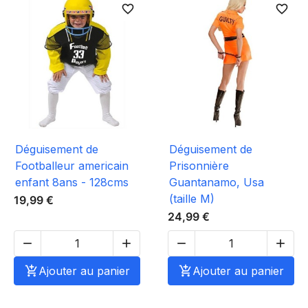
favorite_border
favorite_border
Déguisement de
Déguisement de
Footballeur americain
Prisonnière
enfant 8ans - 128cms
Guantanamo, Usa
(taille M)
19,99 €
24,99 €





Ajouter au panier

Ajouter au panier