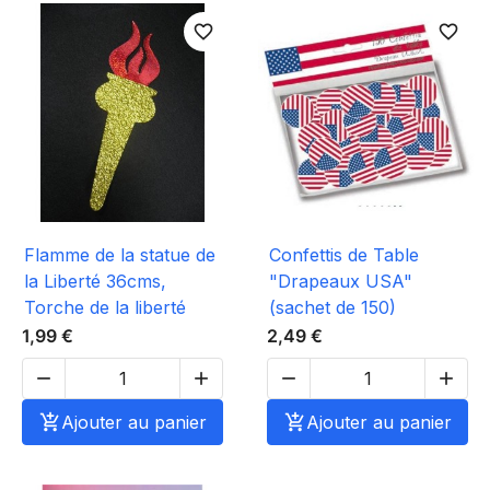
favorite_border
favorite_border
Flamme de la statue de
Confettis de Table
la Liberté 36cms,
"Drapeaux USA"
Torche de la liberté
(sachet de 150)
1,99 €
2,49 €





Ajouter au panier

Ajouter au panier