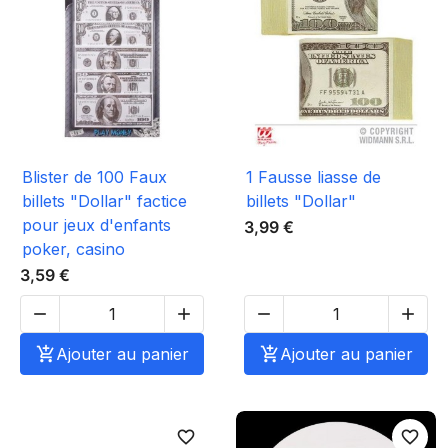
Blister de 100 Faux
1 Fausse liasse de
billets "Dollar" factice
billets "Dollar"
pour jeux d'enfants
3,99 €
poker, casino
3,59 €





Ajouter au panier

Ajouter au panier
favorite_border
favorite_border