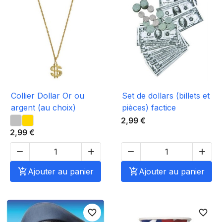
Collier Dollar Or ou
Set de dollars (billets et
argent (au choix)
pièces) factice
2,99 €
2,99 €





Ajouter au panier

Ajouter au panier
favorite_border
favorite_border