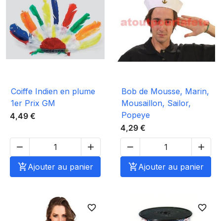
Coiffe Indien en plume
Bob de Mousse, Marin,
1er Prix GM
Mousaillon, Sailor,
Popeye
4,49 €
4,29 €





Ajouter au panier

Ajouter au panier
favorite_border
favorite_border