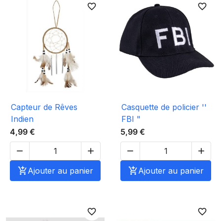
favorite_border
favorite_border
Capteur de Rêves
Casquette de policier ''
Indien
FBI "
4,99 €
5,99 €





Ajouter au panier

Ajouter au panier
favorite_border
favorite_border