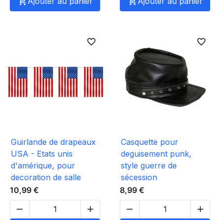

Ajouter au panier

Ajouter au panier
favorite_border
favorite_border
Guirlande de drapeaux
Casquette pour
USA - Etats unis
deguisement punk,
d'amérique, pour
style guerre de
decoration de salle
sécession
10,99 €
8,99 €



