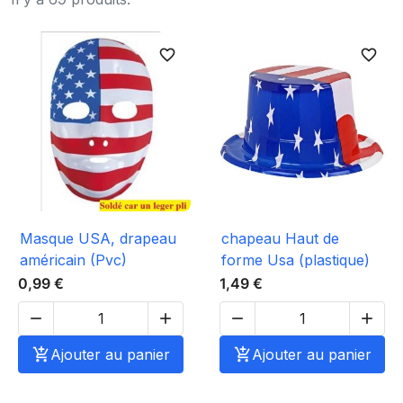
favorite_border
favorite_border
Masque USA, drapeau
chapeau Haut de
américain (Pvc)
forme Usa (plastique)
0,99 €
1,49 €





Ajouter au panier

Ajouter au panier