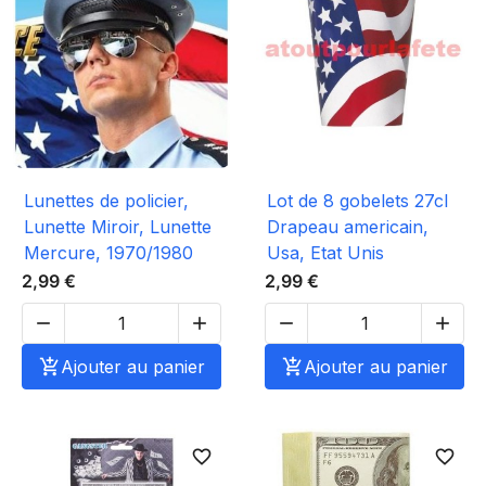
Lunettes de policier,
Lot de 8 gobelets 27cl
Lunette Miroir, Lunette
Drapeau americain,
Mercure, 1970/1980
Usa, Etat Unis
2,99 €
2,99 €





Ajouter au panier

Ajouter au panier
favorite_border
favorite_border