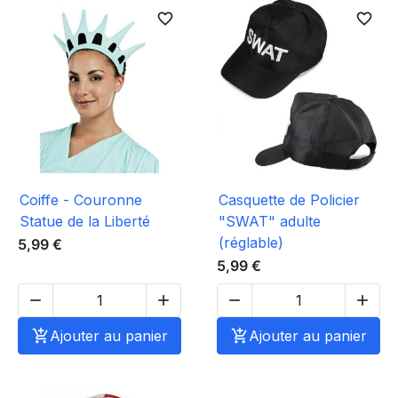
favorite_border
favorite_border
Coiffe - Couronne
Casquette de Policier
Statue de la Liberté
"SWAT" adulte
(réglable)
5,99 €
5,99 €





Ajouter au panier

Ajouter au panier