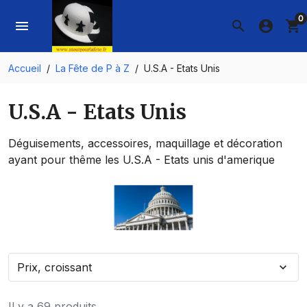
0
menu
search
account_circle
shopping_cart
Accueil
La Fête de P à Z
U.S.A - Etats Unis
U.S.A - Etats Unis
Déguisements, accessoires, maquillage et décoration
ayant pour thême les U.S.A - Etats unis d'amerique
Prix, croissant
expand_more
Il y a 69 produits.