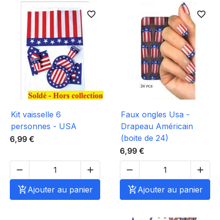
favorite_border
favorite_border
Kit vaisselle 6
Faux ongles Usa -
personnes - USA
Drapeau Américain
(boite de 24)
6,99 €
6,99 €





Ajouter au panier

Ajouter au panier