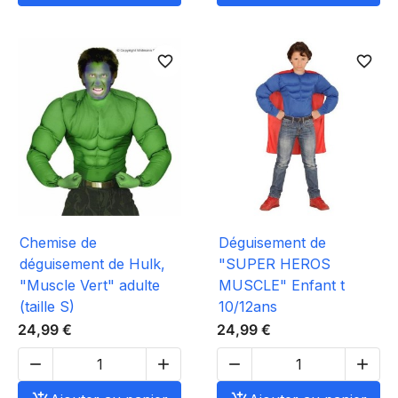
favorite_border
favorite_border
Chemise de
Déguisement de
déguisement de Hulk,
"SUPER HEROS
"Muscle Vert" adulte
MUSCLE" Enfant t
(taille S)
10/12ans
24,99 €
24,99 €



