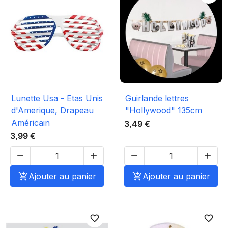
Lunette Usa - Etas Unis
Guirlande lettres
d'Amerique, Drapeau
"Hollywood" 135cm
Américain
3,49 €
3,99 €





Ajouter au panier

Ajouter au panier
favorite_border
favorite_border