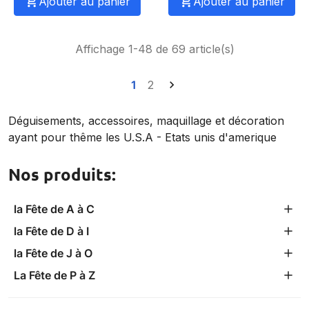

Ajouter au panier

Ajouter au panier
Affichage 1-48 de 69 article(s)
1
2

Déguisements, accessoires, maquillage et décoration
ayant pour thême les U.S.A - Etats unis d'amerique
Nos produits:
la Fête de A à C
la Fête de D à I
la Fête de J à O
La Fête de P à Z