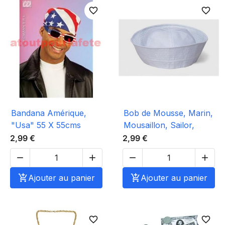
favorite_border
favorite_border
Bandana Amérique,
Bob de Mousse, Marin,
"Usa" 55 X 55cms
Mousaillon, Sailor,
2,99 €
2,99 €





Ajouter au panier

Ajouter au panier
favorite_border
favorite_border