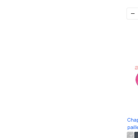

Cha
pail