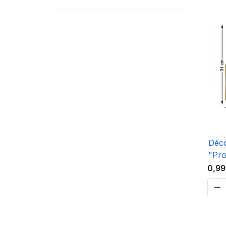
Déco
"Pro
0,99
