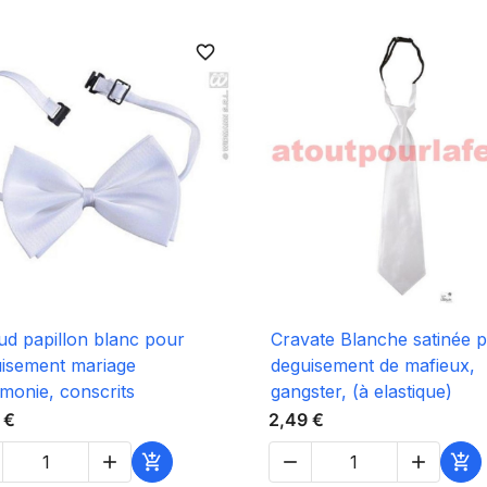
favorite_border

Aperçu rapide

Aperçu rapide
d papillon blanc pour
Cravate Blanche satinée 
isement mariage
deguisement de mafieux,
monie, conscrits
gangster, (à elastique)
 €
2,49 €




