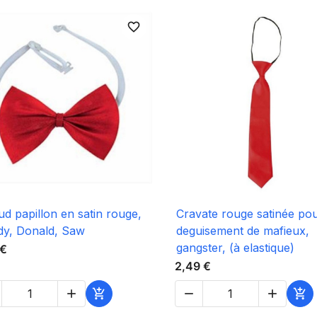
favorite_border

Aperçu rapide

Aperçu rapide
d papillon en satin rouge,
Cravate rouge satinée po
y, Donald, Saw
deguisement de mafieux,
gangster, (à elastique)
 €
2,49 €




