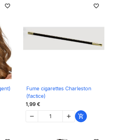
favorite_border
favorite_border

Aperçu rapide
gent)
Fume cigarettes Charleston
(factice)
1,99 €


