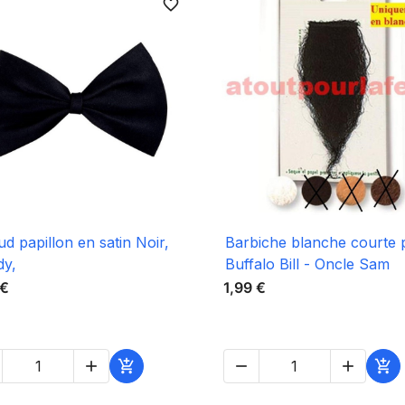
favorite_border

Aperçu rapide

Aperçu rapide
d papillon en satin Noir,
Barbiche blanche courte 
dy,
Buffalo Bill - Oncle Sam
 €
1,99 €




