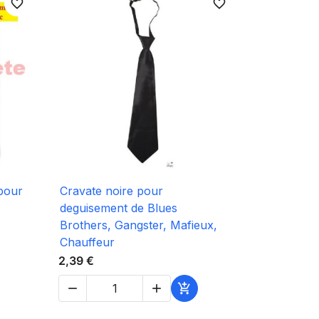
favorite_border
favorite_border

Aperçu rapide
pour
Cravate noire pour
deguisement de Blues
Brothers, Gangster, Mafieux,
Chauffeur
2,39 €


