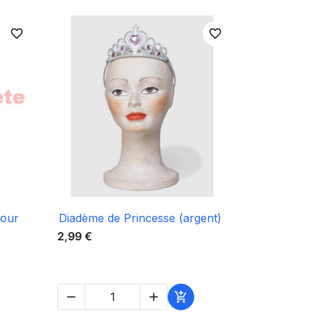
favorite_border
favorite_border

Aperçu rapide
pour
Diadème de Princesse (argent)
2,99 €


