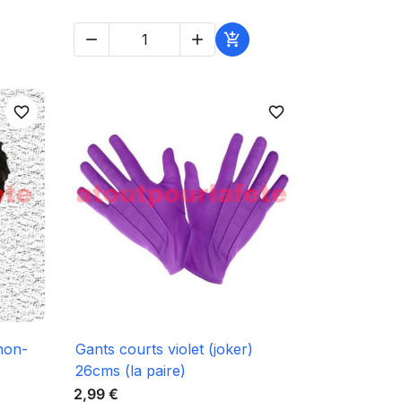



favorite_border
favorite_border

Aperçu rapide
non-
Gants courts violet (joker)
26cms (la paire)
2,99 €