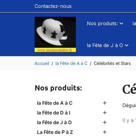
Contactez-nous
Nos produits:
l
la Fête de J à O
Accueil
la Fête de A à C
Célébrités et Stars
Cé
Nos produits:
la Fête de A à C
Dégui
la Fête de D à I
Il y a
la Fête de J à O
La Fête de P à Z