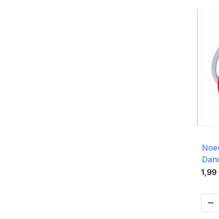
Noeu
Dand
1,99
