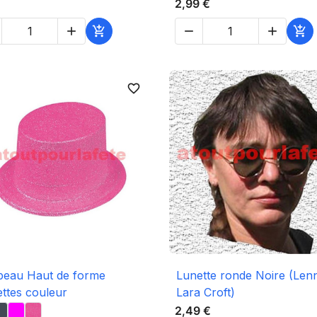
2,99 €





favorite_border

Aperçu rapide

Aperçu rapide
peau Haut de forme
Lunette ronde Noire (Len
lettes couleur
Lara Croft)
2,49 €