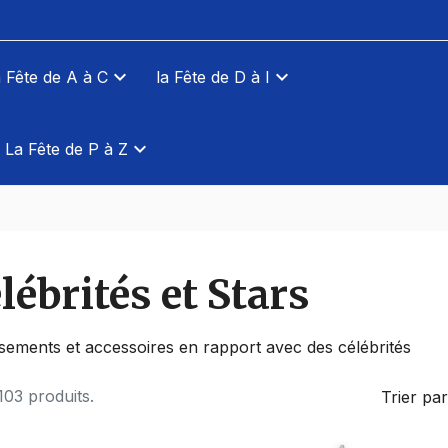
a Fête de A à C
la Fête de D à I
La Fête de P à Z
lébrités et Stars
sements et accessoires en rapport avec des célébrités
 103 produits.
Trier par