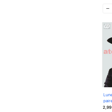

Lune
pair
2,99