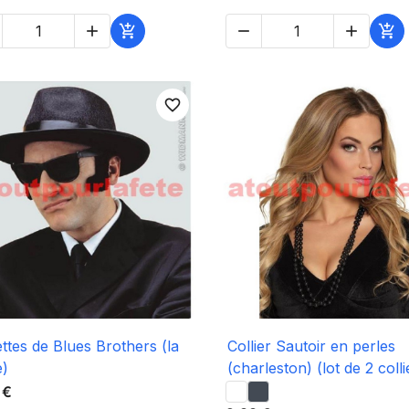





favorite_border

Aperçu rapide

Aperçu rapide
ttes de Blues Brothers (la
Collier Sautoir en perles
e)
(charleston) (lot de 2 colli
 €