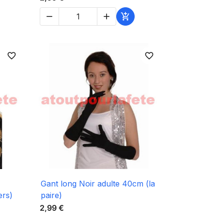



favorite_border
favorite_border

Aperçu rapide
Gant long Noir adulte 40cm (la
ers)
paire)
2,99 €