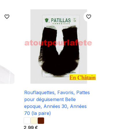
favorite_border
favorite_border

Aperçu rapide
Rouflaquettes, Favoris, Pattes
pour déguisement Belle
epoque, Années 30, Années
70 (la paire)
2,99 €