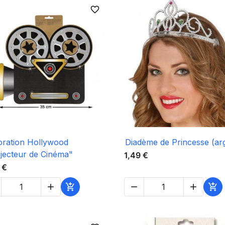
favorite_border

Aperçu rapide

Aperçu rapide
ration Hollywood
Diadème de Princesse (ar
jecteur de Cinéma"
1,49 €
 €




