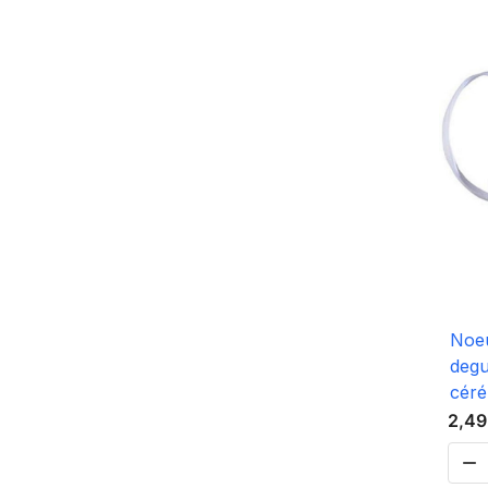
Noeu
degu
céré
2,49
