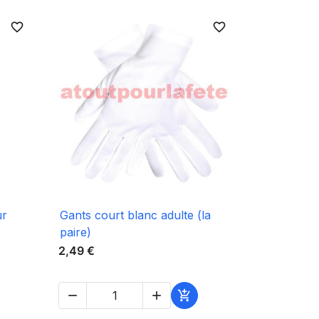
favorite_border
favorite_border

Aperçu rapide
ur
Gants court blanc adulte (la
paire)
2,49 €


