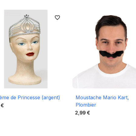
favorite_border

Aperçu rapide

Aperçu rapide
ème de Princesse (argent)
Moustache Mario Kart,
Plombier
 €
2,99 €