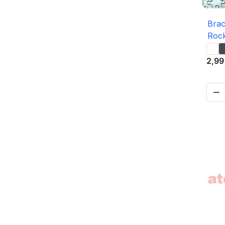
Brac
Rock
2,99
