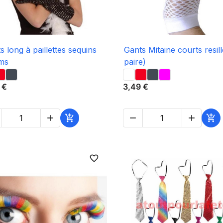

Aperçu rapide

Aperçu rapide
s long à paillettes sequins
Gants Mitaine courts resill
ms
paire)
 €
3,49 €





favorite_border