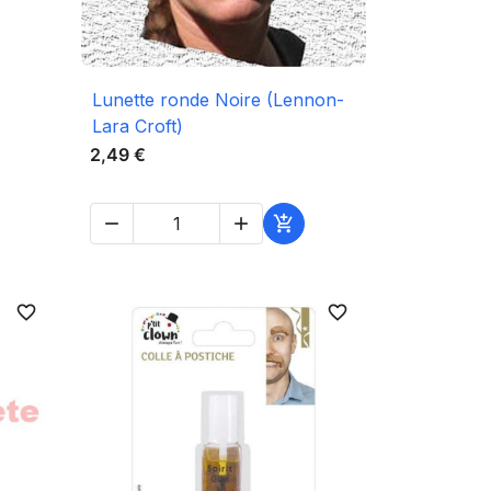

Aperçu rapide
Lunette ronde Noire (Lennon-
Lara Croft)
2,49 €



favorite_border
favorite_border