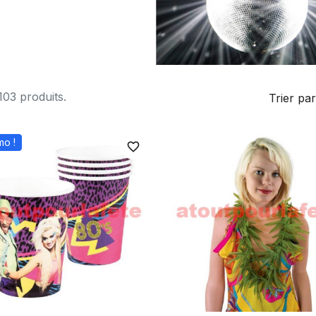
 103 produits.
Trier par
mo !
favorite_border