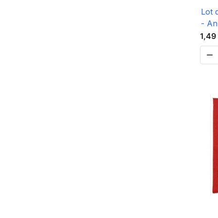
Lot 
- An
1,49
