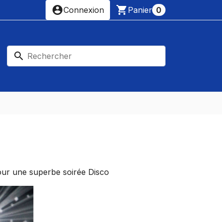
account_circle
shopping_cart
Connexion
Panier
0
search
our une superbe soirée Disco