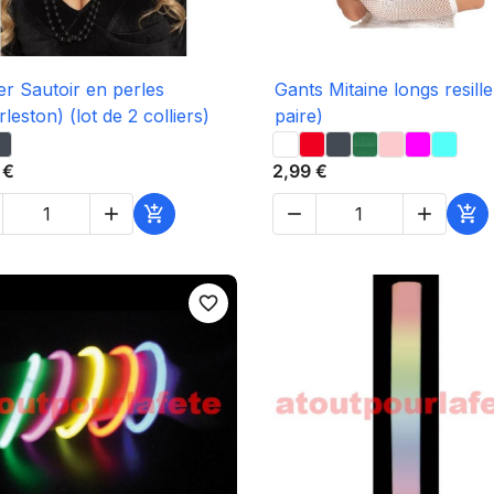

Aperçu rapide

Aperçu rapide
ier Sautoir en perles
Gants Mitaine longs resille
rleston) (lot de 2 colliers)
paire)
 €
2,99 €





favorite_border