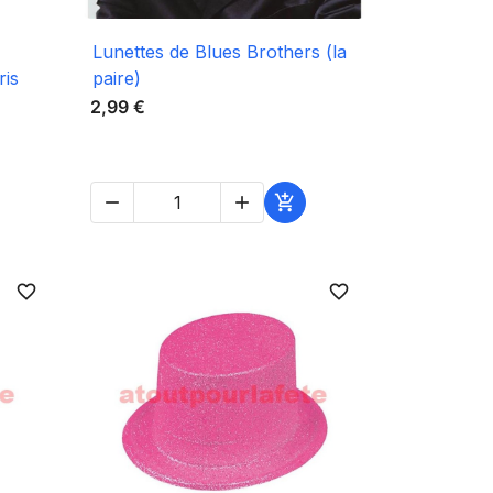

Aperçu rapide
Lunettes de Blues Brothers (la
ris
paire)
2,99 €



favorite_border
favorite_border