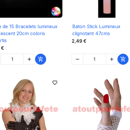

Aperçu rapide

Aperçu rapide
 de 15 Bracelets lumineux
Baton Stick Lumineux
rescent 20cm coloris
clignotant 47cms
rtis
2,49 €
 €





favorite_border