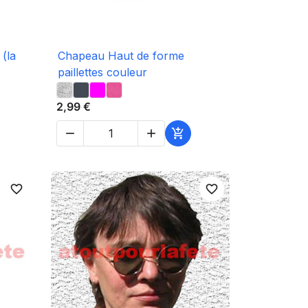

Aperçu rapide
 (la
Chapeau Haut de forme
paillettes couleur
2,99 €



favorite_border
favorite_border