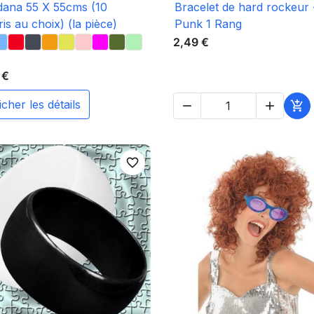

Aperçu rapide

Aperçu rapide
ana 55 X 55cms (10
Bracelet de hard rockeur 
ris au choix) (la pièce)
Punk 1 Rang
2,49 €
 €
fficher les détails



favorite_border