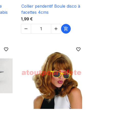

Aperçu rapide
e
Collier pendentif Boule disco à
abis
facettes 4cms
1,99 €



favorite_border
favorite_border