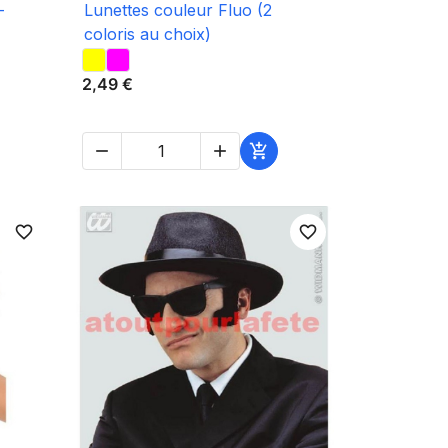

Aperçu rapide
-
Lunettes couleur Fluo (2
coloris au choix)
2,49 €



favorite_border
favorite_border