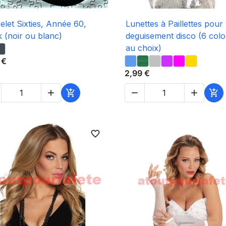

Aperçu rapide

Aperçu rapide
elet Sixties, Année 60,
Lunettes à Paillettes pour
 (noir ou blanc)
deguisement disco (6 colo
au choix)
 €
2,99 €





favorite_border