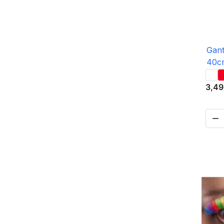
Gant
40c
3,49
