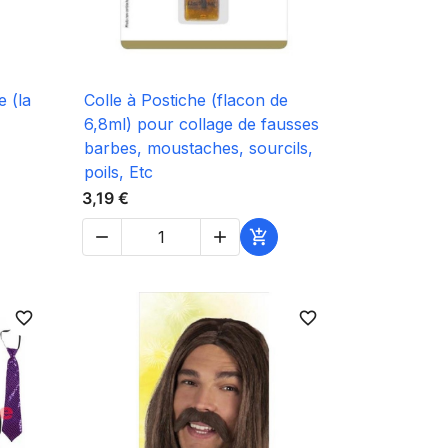

Aperçu rapide
e (la
Colle à Postiche (flacon de
6,8ml) pour collage de fausses
barbes, moustaches, sourcils,
poils, Etc
3,19 €



favorite_border
favorite_border