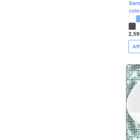
Band
colo
2,59
a