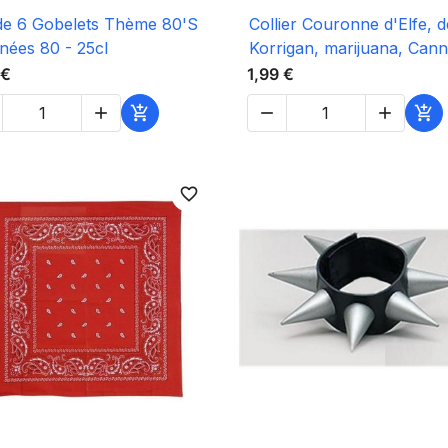

Aperçu rapide

Aperçu rapide
de 6 Gobelets Thème 80'S
Collier Couronne d'Elfe, d
nées 80 - 25cl
Korrigan, marijuana, Cann
 €
1,99 €





favorite_border