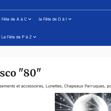
a Fête de A à C
la Fête de D à I
La Fête de P à Z
sco "80"
sements et accessoires, Lunettes, Chapeaux Perruques, p