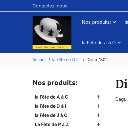
Contactez-nous
Nos produits:
l
la Fête de J à O
Accueil
la Fête de D à I
Disco "80"
Di
Nos produits:
la Fête de A à C
Dégui
la Fête de D à I
la Fête de J à O
La Fête de P à Z