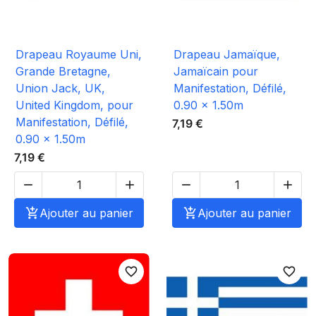
Drapeau Royaume Uni,
Drapeau Jamaïque,
Grande Bretagne,
Jamaïcain pour
Union Jack, UK,
Manifestation, Défilé,
United Kingdom, pour
0.90 x 1.50m
Manifestation, Défilé,
7,19 €
0.90 x 1.50m
7,19 €





Ajouter au panier

Ajouter au panier
favorite_border
favorite_border