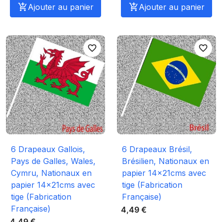

Ajouter au panier

Ajouter au panier
favorite_border
favorite_border
6 Drapeaux Gallois,
6 Drapeaux Brésil,
Pays de Galles, Wales,
Brésilien, Nationaux en
Cymru, Nationaux en
papier 14x21cms avec
papier 14x21cms avec
tige (Fabrication
tige (Fabrication
Française)
Française)
4,49 €
4,49 €