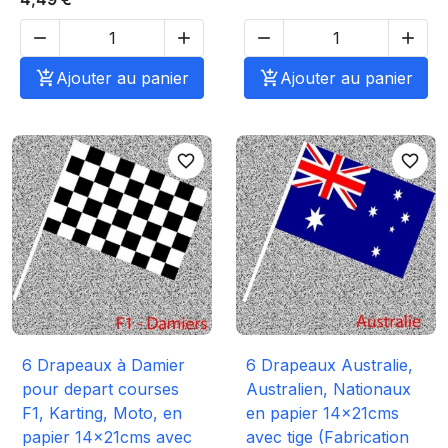





Ajouter au panier

Ajouter au panier
favorite_border
favorite_border
6 Drapeaux à Damier
6 Drapeaux Australie,
pour depart courses
Australien, Nationaux
F1, Karting, Moto, en
en papier 14x21cms
papier 14x21cms avec
avec tige (Fabrication