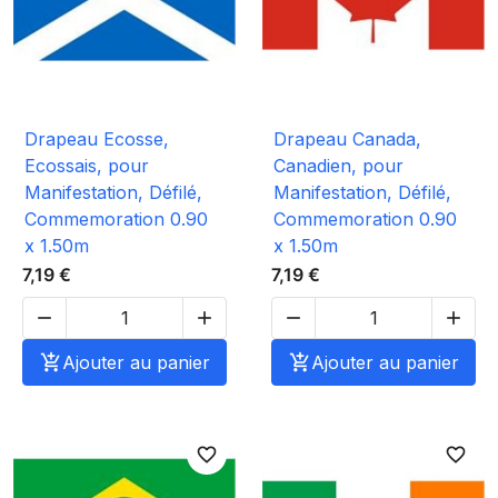
Drapeau Ecosse,
Drapeau Canada,
Ecossais, pour
Canadien, pour
Manifestation, Défilé,
Manifestation, Défilé,
Commemoration 0.90
Commemoration 0.90
x 1.50m
x 1.50m
7,19 €
7,19 €





Ajouter au panier

Ajouter au panier
favorite_border
favorite_border