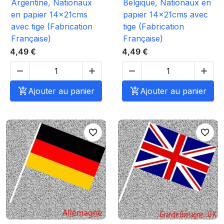
Argentine, Nationaux
Belgique, Nationaux en
en papier 14x21cms
papier 14x21cms avec
avec tige (Fabrication
tige (Fabrication
Française)
Française)
4,49 €
4,49 €





Ajouter au panier

Ajouter au panier
favorite_border
favorite_border