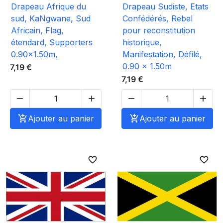
Drapeau Afrique du
Drapeau Sudiste, Etats
sud, KaNgwane, Sud
Confédérés, Rebel
Africain, Flag,
pour reconstitution
étendard, Supporters
historique,
0.90x1.50m,
Manifestation, Défilé,
0.90 x 1.50m
7,19 €
7,19 €





Ajouter au panier

Ajouter au panier
favorite_border
favorite_border