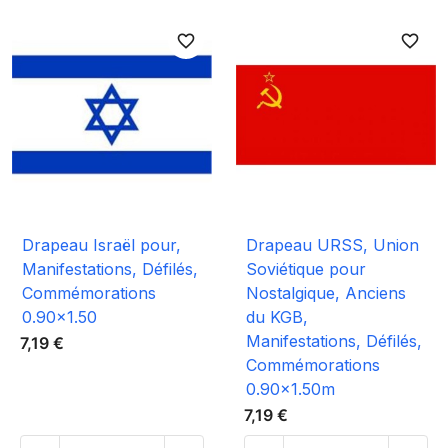
favorite_border
favorite_border
Drapeau Israël pour,
Drapeau URSS, Union
Manifestations, Défilés,
Soviétique pour
Commémorations
Nostalgique, Anciens
0.90x1.50
du KGB,
Manifestations, Défilés,
7,19 €
Commémorations
0.90x1.50m
7,19 €