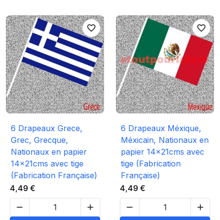
favorite_border
favorite_border
6 Drapeaux Grece,
6 Drapeaux Méxique,
Grec, Grecque,
Méxicain, Nationaux en
Nationaux en papier
papier 14x21cms avec
14x21cms avec tige
tige (Fabrication
(Fabrication Française)
Française)
4,49 €
4,49 €



