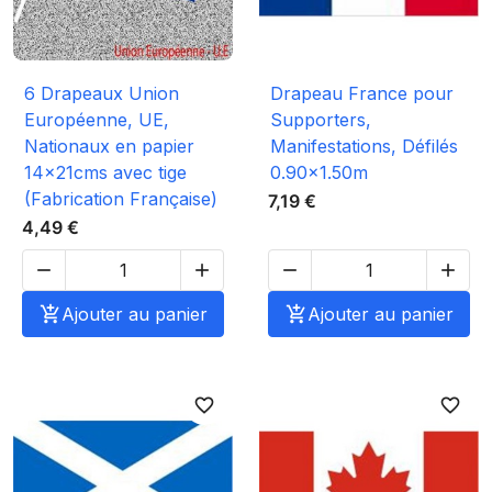
6 Drapeaux Union
Drapeau France pour
Européenne, UE,
Supporters,
Nationaux en papier
Manifestations, Défilés
14x21cms avec tige
0.90x1.50m
(Fabrication Française)
7,19 €
4,49 €





Ajouter au panier

Ajouter au panier
favorite_border
favorite_border