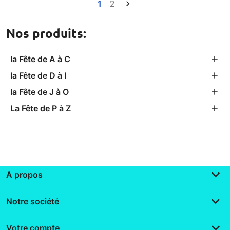
1
2

Nos produits:
la Fête de A à C
la Fête de D à I
la Fête de J à O
La Fête de P à Z
keyboard_arrow_down
A propos
keyboard_arrow_down
Notre société
keyboard_arrow_down
Votre compte