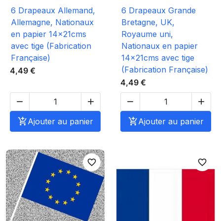
6 Drapeaux Allemand,
6 Drapeaux Grande
Allemagne, Nationaux
Bretagne, UK,
en papier 14x21cms
Royaume uni,
avec tige (Fabrication
Nationaux en papier
Française)
14x21cms avec tige
(Fabrication Française)
4,49 €
4,49 €





Ajouter au panier

Ajouter au panier
favorite_border
favorite_border