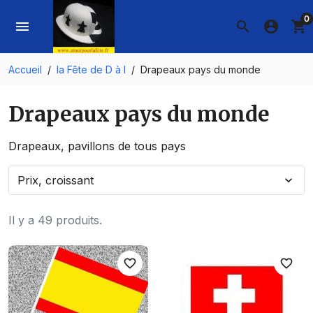
0
menu
search
account_circle
shopping_cart
Accueil
la Fête de D à I
Drapeaux pays du monde
Drapeaux pays du monde
Drapeaux, pavillons de tous pays
Prix, croissant
expand_more
Il y a 49 produits.
favorite_border
favorite_border