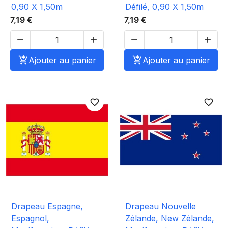
0,90 X 1,50m
Défilé, 0,90 X 1,50m
7,19 €
7,19 €





Ajouter au panier

Ajouter au panier
favorite_border
favorite_border
Drapeau Espagne,
Drapeau Nouvelle
Espagnol,
Zélande, New Zélande,