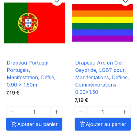
favorite_border
favorite_border
Drapeau Portugal,
Drapeau Arc en Ciel -
Portugais,
Gaypride, LGBT pour,
Manifestation, Défilé,
Manifestations, Défilés,
0.90 x 1.50m
Commémorations
0.90x1.50
7,19 €
7,19 €





Ajouter au panier

Ajouter au panier