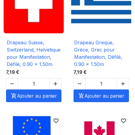
Drapeau Suisse,
Drapeau Greque,
Switzerland, Helvetique
Grèce, Grec pour
pour Manifestation,
Manifestation, Défilé,
Défilé, 0.90 x 1.50m
0.90 x 1.50m
7,19 €
7,19 €





Ajouter au panier

Ajouter au panier
favorite_border
favorite_border