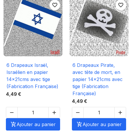
favorite_border
favorite_border
6 Drapeaux Israël,
6 Drapeaux Pirate,
Israélien en papier
avec tête de mort, en
14x21cms avec tige
papier 14x21cms avec
(Fabrication Française)
tige (Fabrication
Française)
4,49 €
4,49 €





Ajouter au panier

Ajouter au panier