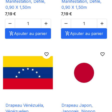
Manifestation, Défilé,
Manifestation, Défilé,
0,90 X 1,50m
0,90 X 1,50m
7,19 €
7,19 €





Ajouter au panier

Ajouter au panier
favorite_border
favorite_border
Drapeau Vénézuéla,
Drapeau Japon,
Vénézuelien,
Japonais, Nippon,