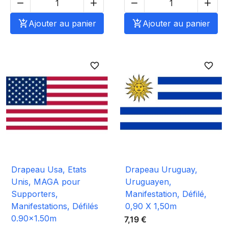





Ajouter au panier

Ajouter au panier
favorite_border
favorite_border
Drapeau Usa, Etats
Drapeau Uruguay,
Unis, MAGA pour
Uruguayen,
Supporters,
Manifestation, Défilé,
Manifestations, Défilés
0,90 X 1,50m
0.90x1.50m
7,19 €