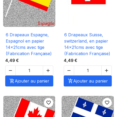
6 Drapeaux Espagne,
6 Drapeaux Suisse,
Espagnol en papier
switzerland, en papier
14x21cms avec tige
14x21cms avec tige
(Fabrication Française)
(Fabrication Française)
4,49 €
4,49 €





Ajouter au panier

Ajouter au panier
favorite_border
favorite_border