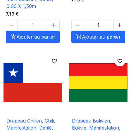
0,90 X 1,50m
7,19 €





Ajouter au panier

Ajouter au panier
favorite_border
favorite_border
Drapeau Chilien, Chili,
Drapeau Bolivien,
Manifestation, Défilé,
Bolivie, Manifestation,