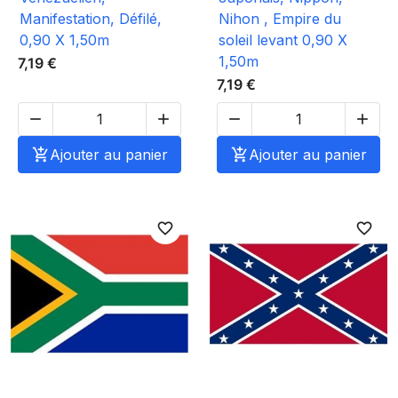
Manifestation, Défilé,
Nihon , Empire du
0,90 X 1,50m
soleil levant 0,90 X
1,50m
7,19 €
7,19 €





Ajouter au panier

Ajouter au panier
favorite_border
favorite_border