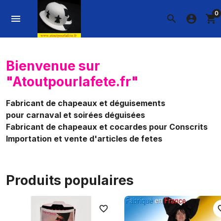
0
menu
search
account_circle
shopping_cart
Bienvenue sur
"Atoutpourlafete.fr"
Fabricant de chapeaux et déguisements
pour carnaval et soirées déguisées
Fabricant de chapeaux et cocardes pour Conscrits
Importation et vente d'articles de fetes
Produits populaires
favorite_border
favori