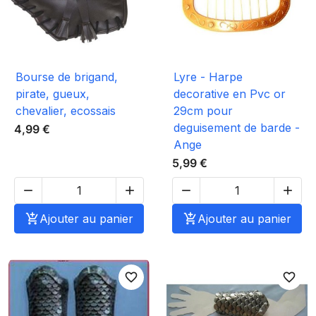
Bourse de brigand,
Lyre - Harpe
pirate, gueux,
decorative en Pvc or
chevalier, ecossais
29cm pour
deguisement de barde -
4,99 €
Ange
5,99 €





Ajouter au panier

Ajouter au panier
favorite_border
favorite_border