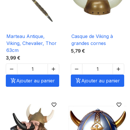
Marteau Antique,
Casque de Viking à
Viking, Chevalier, Thor
grandes cornes
63cm
5,79 €
3,99 €





Ajouter au panier

Ajouter au panier
favorite_border
favorite_border