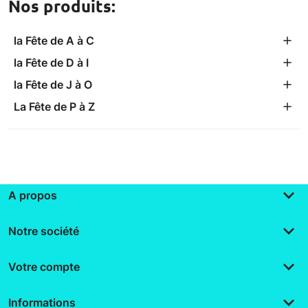
Nos produits:
la Fête de A à C
la Fête de D à I
la Fête de J à O
La Fête de P à Z
keyboard_arrow_down
A propos
keyboard_arrow_down
Notre société
keyboard_arrow_down
Votre compte
keyboard_arrow_down
Informations