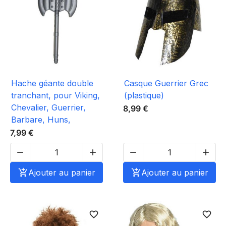
Hache géante double
Casque Guerrier Grec
tranchant, pour Viking,
(plastique)
Chevalier, Guerrier,
8,99 €
Barbare, Huns,
7,99 €





Ajouter au panier

Ajouter au panier
favorite_border
favorite_border