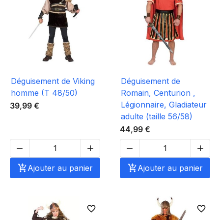
Déguisement de Viking
Déguisement de
homme (T 48/50)
Romain, Centurion ,
Légionnaire, Gladiateur
39,99 €
adulte (taille 56/58)
44,99 €





Ajouter au panier

Ajouter au panier
favorite_border
favorite_border