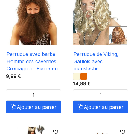
Perruque avec barbe
Perruque de Viking,
Homme des cavernes,
Gaulois avec
Cromagnon, Pierrafeu
moustache
9,99 €
14,99 €





Ajouter au panier

Ajouter au panier
favorite_border
favorite_border