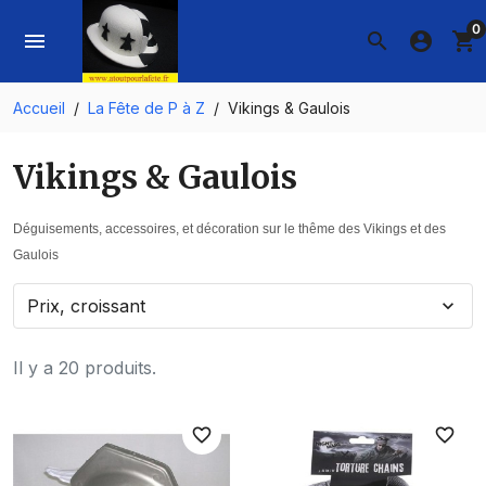
0
menu
search
account_circle
shopping_cart
Accueil
La Fête de P à Z
Vikings & Gaulois
Vikings & Gaulois
Déguisements, accessoires, et décoration sur le thême des Vikings et des
Gaulois
Prix, croissant
expand_more
Il y a 20 produits.
favorite_border
favorite_border