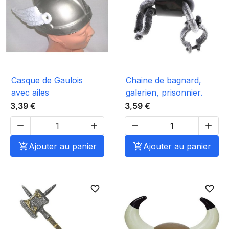
Casque de Gaulois
Chaine de bagnard,
avec ailes
galerien, prisonnier.
3,39 €
3,59 €





Ajouter au panier

Ajouter au panier
favorite_border
favorite_border