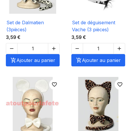
Set de Dalmatien
Set de déguisement
(3pièces)
Vache (3 pièces)
3,59 €
3,59 €





Ajouter au panier

Ajouter au panier
favorite_border
favorite_border