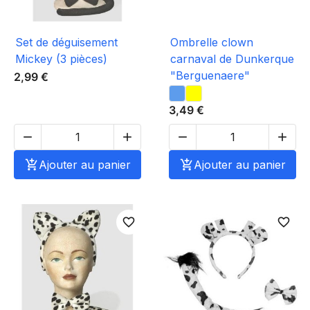
Set de déguisement
Ombrelle clown
Mickey (3 pièces)
carnaval de Dunkerque
"Berguenaere"
2,99 €
3,49 €





Ajouter au panier

Ajouter au panier
favorite_border
favorite_border