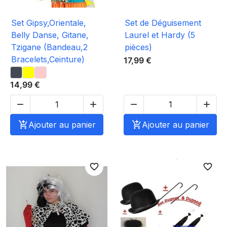
Set Gipsy,Orientale,
Set de Déguisement
Belly Danse, Gitane,
Laurel et Hardy (5
Tzigane (Bandeau,2
pièces)
Bracelets,Ceinture)
17,99 €
14,99 €





Ajouter au panier

Ajouter au panier
favorite_border
favorite_border