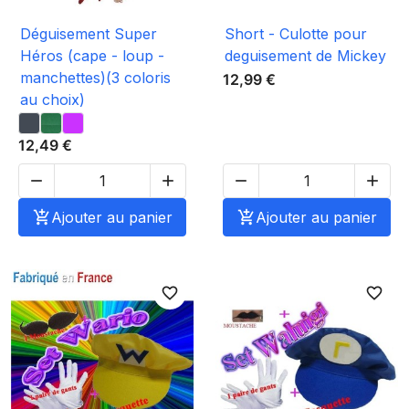
Déguisement Super
Short - Culotte pour
Héros (cape - loup -
deguisement de Mickey
manchettes)(3 coloris
12,99 €
au choix)
12,49 €





Ajouter au panier

Ajouter au panier
favorite_border
favorite_border