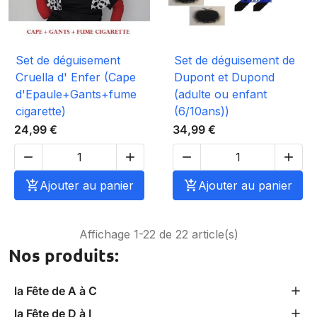
Set de déguisement
Set de déguisement de
Cruella d' Enfer (Cape
Dupont et Dupond
d'Epaule+Gants+fume
(adulte ou enfant
cigarette)
(6/10ans))
24,99 €
34,99 €





Ajouter au panier

Ajouter au panier
Affichage 1-22 de 22 article(s)
Nos produits:
la Fête de A à C
la Fête de D à I