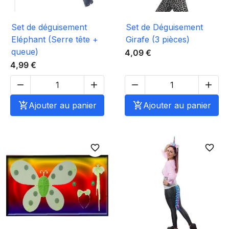
Set de déguisement
Set de Déguisement
Eléphant (Serre tête +
Girafe (3 pièces)
queue)
4,09 €
4,99 €





Ajouter au panier

Ajouter au panier
favorite_border
favorite_border