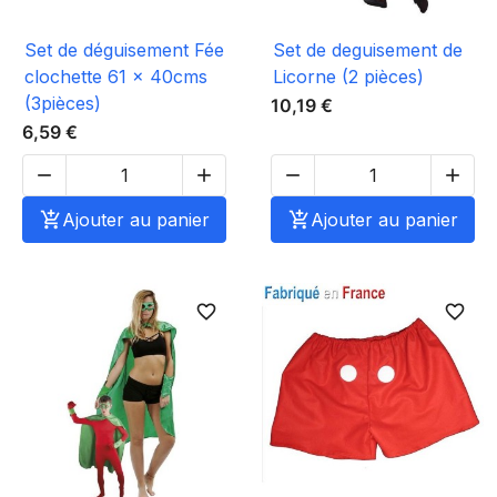
Set de déguisement Fée
Set de deguisement de
clochette 61 x 40cms
Licorne (2 pièces)
(3pièces)
10,19 €
6,59 €





Ajouter au panier

Ajouter au panier
favorite_border
favorite_border