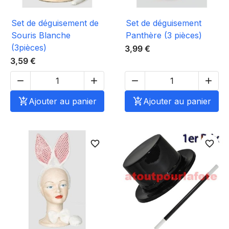
Set de déguisement de
Set de déguisement
Souris Blanche
Panthère (3 pièces)
(3pièces)
3,99 €
3,59 €





Ajouter au panier

Ajouter au panier
favorite_border
favorite_border