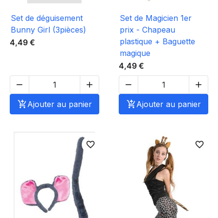
Set de déguisement
Set de Magicien 1er
Bunny Girl (3pièces)
prix - Chapeau
plastique + Baguette
4,49 €
magique
4,49 €





Ajouter au panier

Ajouter au panier
favorite_border
favorite_border