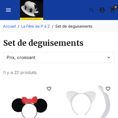
0
menu
search
account_circle
shopping_cart
Accueil
La Fête de P à Z
Set de deguisements
Set de deguisements
Prix, croissant
expand_more
Il y a 22 produits.
favorite_border
favorite_border