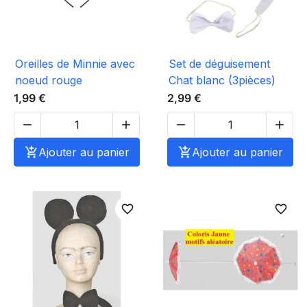
Oreilles de Minnie avec
Set de déguisement
noeud rouge
Chat blanc (3pièces)
1,99 €
2,99 €





Ajouter au panier

Ajouter au panier
favorite_border
favorite_border