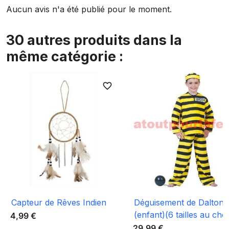
Aucun avis n'a été publié pour le moment.
30 autres produits dans la
même catégorie :
favorite_border
favori
Capteur de Rêves Indien
Déguisement de Dalton
(enfant)(6 tailles au choi
4,99 €
29,99 €