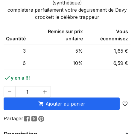
(synthétique)
completera parfaitement votre deguisement de Davy
crockett le célèbre trappeur
Remise sur prix
Vous
Quantité
unitaire
économisez
3
5%
1,65 €
6
10%
6,59 €

y en a !!!



Ajouter au panier
favorite_border
Partager