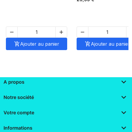




Ajouter au panier

Ajouter au panier
keyboard_arrow_down
A propos
keyboard_arrow_down
Notre société
keyboard_arrow_down
Votre compte
keyboard_arrow_down
Informations