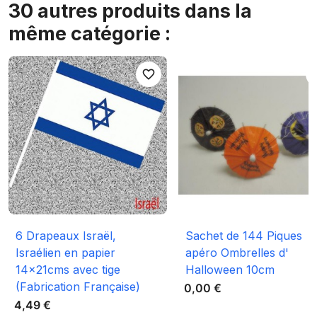
30 autres produits dans la
même catégorie :
favorite_border
favori
6 Drapeaux Israël,
Sachet de 144 Piques
Israélien en papier
apéro Ombrelles d'
14x21cms avec tige
Halloween 10cm
(Fabrication Française)
0,00 €
4,49 €