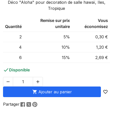
Déco "Aloha" pour decoration de salle hawaï, Iles,
Tropique
Remise sur prix
Vous
Quantité
unitaire
économisez
2
5%
0,30 €
4
10%
1,20 €
6
15%
2,69 €

Disponible



Ajouter au panier
favorite_border
Partager