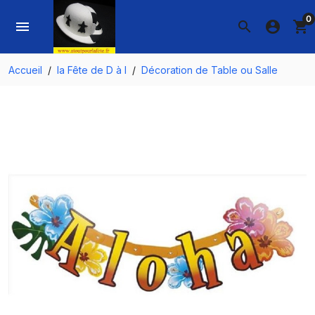
0
menu
search
account_circle
shopping_cart
Accueil
la Fête de D à I
Décoration de Table ou Salle